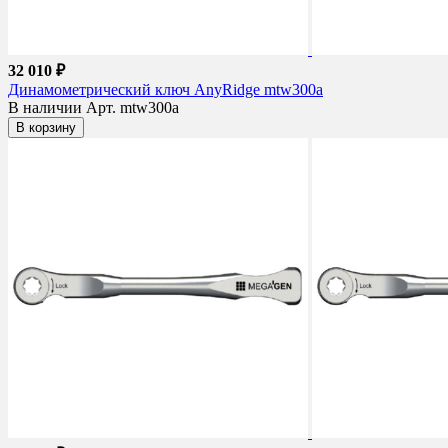
32 010 ₽
Динамометрический ключ AnyRidge mtw300a
В наличии
Арт. mtw300a
В корзину