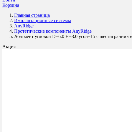
Корзина
Главная страница
Имплантационные системы
AnyRidge
Протетические компоненты AnyRidge
Абатмент угловой D=6.0 H=3.0 угол=15 с шестигранн
Акция