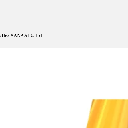
икомHex AANAAH6315T