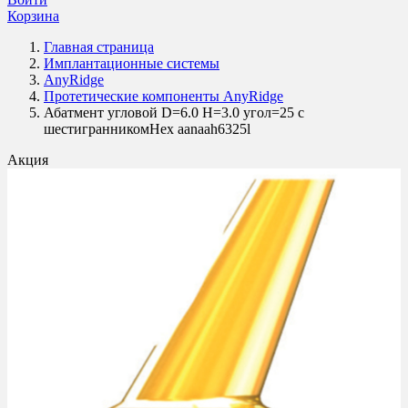
Корзина
Главная страница
Имплантационные системы
AnyRidge
Протетические компоненты AnyRidge
Абатмент угловой D=6.0 H=3.0 угол=25 с
шестигранникомHex aanaah6325l
Акция