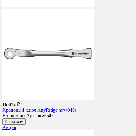
16 672 ₽
Храповый ключ AnyRidge mrw040s
В наличии
Арт. mrw040s
В корзину
Акция