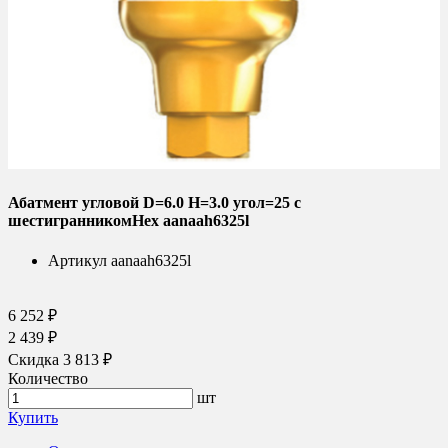
Абатмент угловой D=6.0 H=3.0 угол=25 с
шестигранникомHex aanaah6325l
Артикул
aanaah6325l
6 252 ₽
2 439 ₽
Скидка 3 813 ₽
Количество
шт
Купить