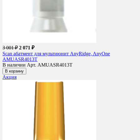
3 001 ₽
2 071 ₽
Scan абатмент для мультиюнит AnyRidge, AnyOne
AMUASR4013T
В наличии
Арт. AMUASR4013T
В корзину
Акция