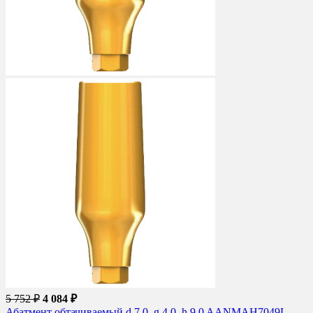
5 752 ₽
4 084 ₽
Абатмент обтачиваемый d 7.0, g 4.0, h 9.0 AANMAH7049L