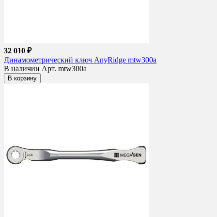
32 010 ₽
Динамометрический ключ AnyRidge mtw300a
В наличии
Арт. mtw300a
В корзину