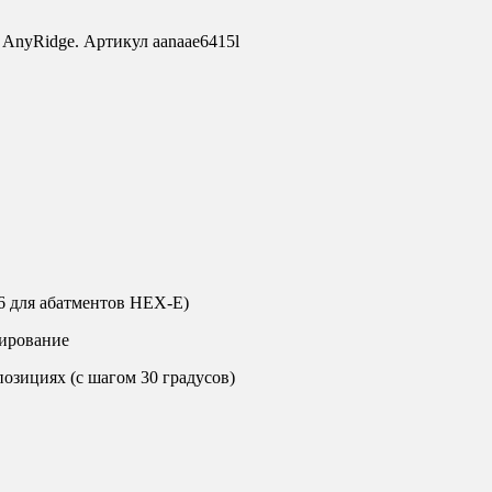
 AnyRidge. Артикул aanaae6415l
6 для абатментов HEX-E)
рирование
позициях (с шагом 30 градусов)