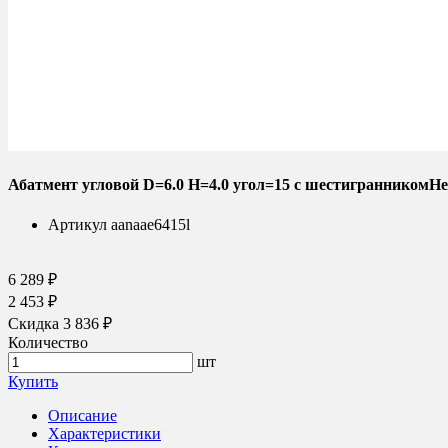
Абатмент угловой D=6.0 H=4.0 угол=15 с шестигранникомHe
Артикул
aanaae6415l
6 289 ₽
2 453 ₽
Скидка 3 836 ₽
Количество
шт
Купить
Описание
Характеристики