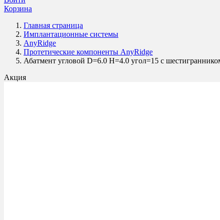
Корзина
Главная страница
Имплантационные системы
AnyRidge
Протетические компоненты AnyRidge
Абатмент угловой D=6.0 H=4.0 угол=15 с шестиграннико
Акция