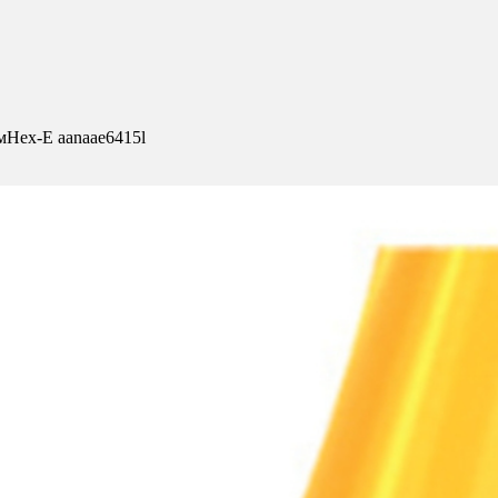
мHex-E aanaae6415l