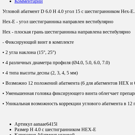
Комментарии
Угловой абатмент D 6.0 H 4.0 угол 15 с шестигранником Hex-E.
Hex-E - угол шестигранника направлен вестибулярно
Hex - плоская грань шестигранника направлена вестибулярно
- Фиксирующий винт в комплекте
• 2 угла наклона (15°, 25°)
• 4 различных диаметра профиля (Ø4.0, 5.0, 6.0, 7.0)
• 4 типа высоты десны (2, 3, 4, 5 мм)
• Возможно 12 положений абатмента (6 для абатментов HEX и 
• Уменьшенная головка фиксирующего винта облегчает препа
• Уникальная возможность коррекции углового абатмента в 12 
Артикул
aanaae6415l
Размер
H 4.0 с шестигранником HEX-E
Категория
Абатмент угловой