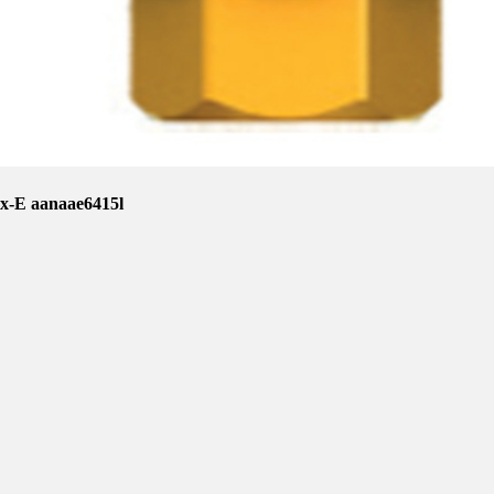
x-E aanaae6415l