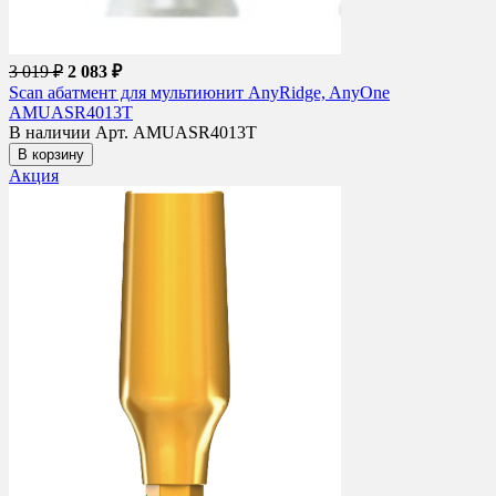
3 019 ₽
2 083 ₽
Scan абатмент для мультиюнит AnyRidge, AnyOne
AMUASR4013T
В наличии
Арт. AMUASR4013T
В корзину
Акция