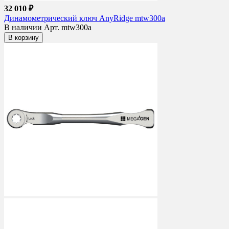
32 010 ₽
Динамометрический ключ AnyRidge mtw300a
В наличии
Арт. mtw300a
В корзину