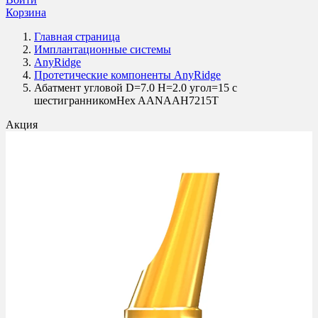
Корзина
Главная страница
Имплантационные системы
AnyRidge
Протетические компоненты AnyRidge
Абатмент угловой D=7.0 H=2.0 угол=15 с
шестигранникомHex AANAAH7215T
Акция