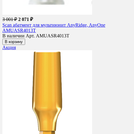
3 001 ₽
2 071 ₽
Scan абатмент для мультиюнит AnyRidge, AnyOne
AMUASR4013T
В наличии
Арт. AMUASR4013T
В корзину
Акция