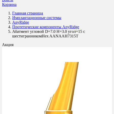
Корзина
Главная страница
Имплантационные системы
AnyRidge
Протетические компоненты AnyRidge
Абатмент угловой D=7.0 H=3.0 угол=15 с
шестигранникомHex AANAAH7315T
Акция