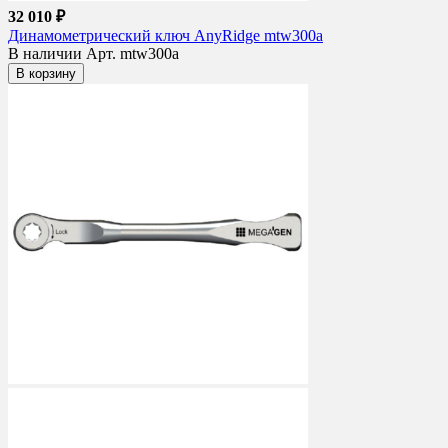
32 010 ₽
Динамометрический ключ AnyRidge mtw300a
В наличии
Арт. mtw300a
В корзину