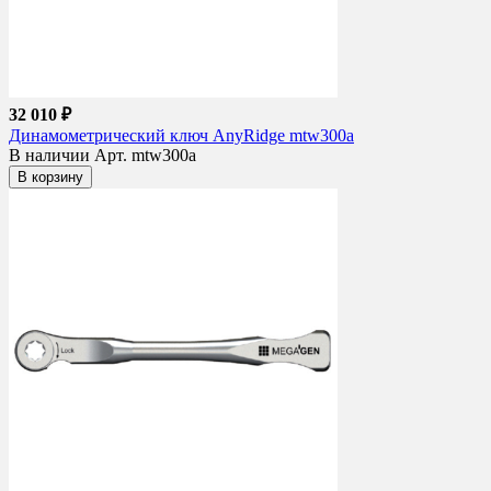
32 010 ₽
Динамометрический ключ AnyRidge mtw300a
В наличии
Арт. mtw300a
В корзину