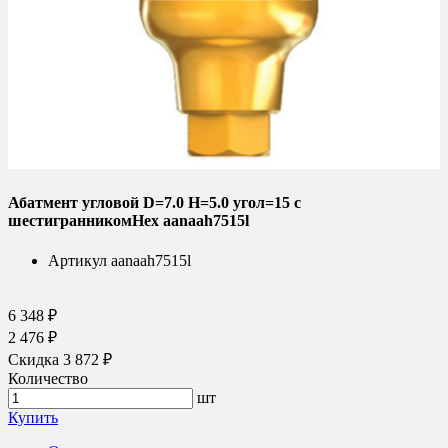
Абатмент угловой D=7.0 H=5.0 угол=15 с
шестигранникомHex aanaah7515l
Артикул
aanaah7515l
6 348 ₽
2 476 ₽
Скидка 3 872 ₽
Количество
шт
Купить