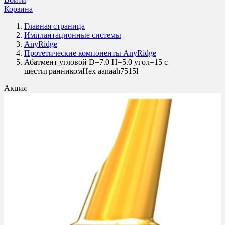
Корзина
Главная страница
Имплантационные системы
AnyRidge
Протетические компоненты AnyRidge
Абатмент угловой D=7.0 H=5.0 угол=15 с
шестигранникомHex aanaah7515l
Акция