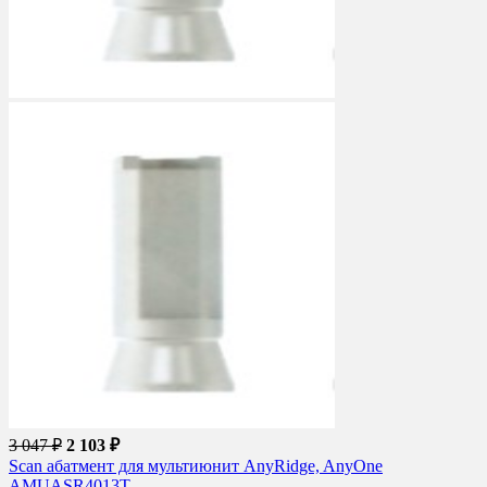
3 047 ₽
2 103 ₽
Scan абатмент для мультиюнит AnyRidge, AnyOne
AMUASR4013T