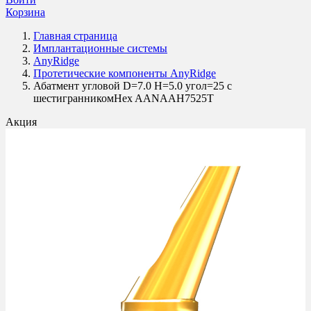
Корзина
Главная страница
Имплантационные системы
AnyRidge
Протетические компоненты AnyRidge
Абатмент угловой D=7.0 H=5.0 угол=25 с
шестигранникомHex AANAAH7525T
Акция