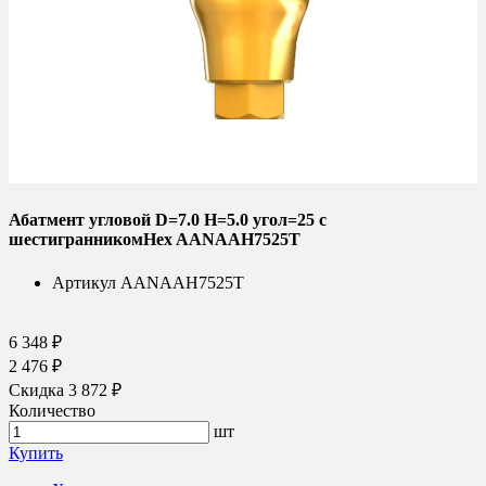
Абатмент угловой D=7.0 H=5.0 угол=25 с
шестигранникомHex AANAAH7525T
Артикул
AANAAH7525T
6 348 ₽
2 476 ₽
Скидка 3 872 ₽
Количество
шт
Купить