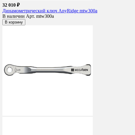
32 010 ₽
Динамометрический ключ AnyRidge mtw300a
В наличии
Арт. mtw300a
В корзину