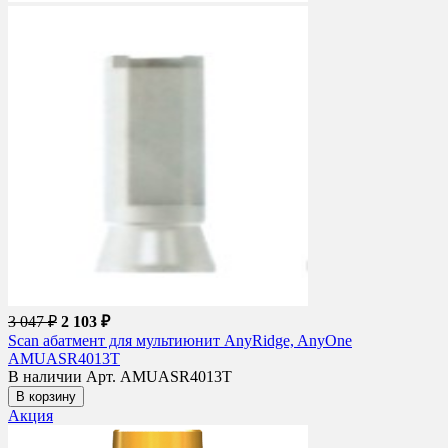
3 047 ₽
2 103 ₽
Scan абатмент для мультиюнит AnyRidge, AnyOne
AMUASR4013T
В наличии
Арт. AMUASR4013T
В корзину
Акция