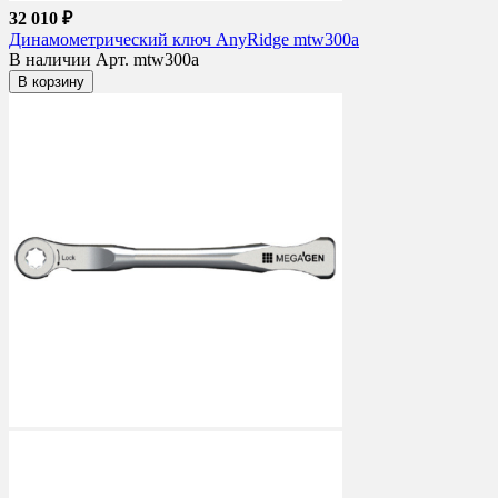
32 010 ₽
Динамометрический ключ AnyRidge mtw300a
В наличии
Арт. mtw300a
В корзину