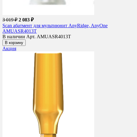
3 019 ₽
2 083 ₽
Scan абатмент для мультиюнит AnyRidge, AnyOne
AMUASR4013T
В наличии
Арт. AMUASR4013T
В корзину
Акция