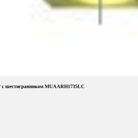
л=17° c шестигранником MUAARH1735LC