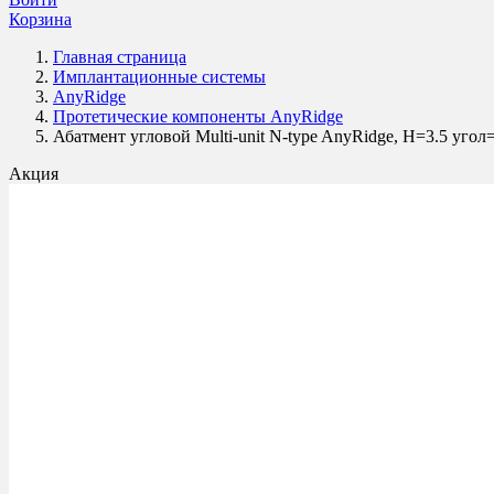
Корзина
Главная страница
Имплантационные системы
AnyRidge
Протетические компоненты AnyRidge
Абатмент угловой Multi-unit N-type AnyRidge, H=3.5 
Акция