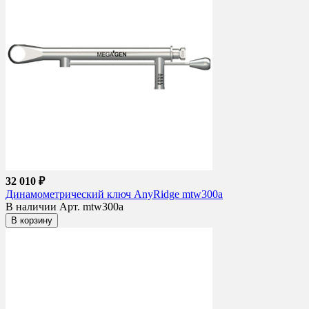
32 010 ₽
Динамометрический ключ AnyRidge mtw300a
В наличии
Арт. mtw300a
В корзину