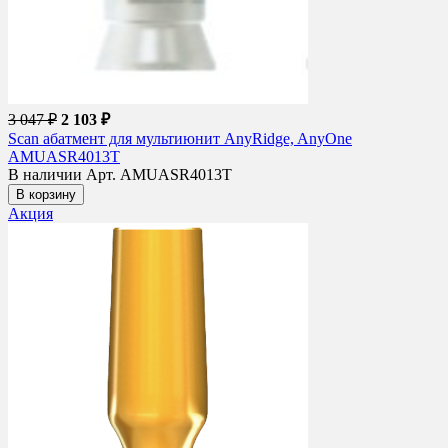
3 047 ₽
2 103 ₽
Scan абатмент для мультиюнит AnyRidge, AnyOne
AMUASR4013T
В наличии
Арт. AMUASR4013T
В корзину
Акция