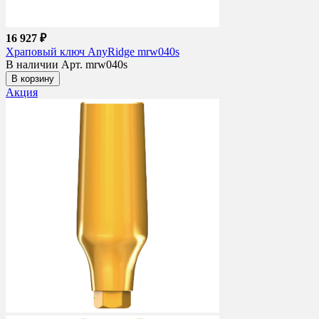
16 927 ₽
Храповый ключ AnyRidge mrw040s
В наличии
Арт. mrw040s
В корзину
Акция