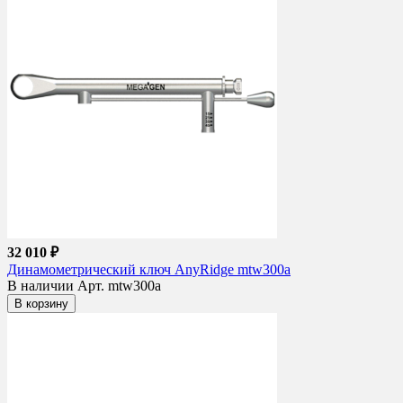
32 010 ₽
Динамометрический ключ AnyRidge mtw300a
В наличии
Арт. mtw300a
В корзину