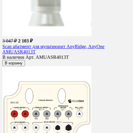
3 047 ₽
2 103 ₽
Scan абатмент для мультиюнит AnyRidge, AnyOne
AMUASR4013T
В наличии
Арт. AMUASR4013T
В корзину