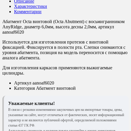
Описание
Характеристики
Комментарии
Абатмент Octa винтовой (Octa Abutment) с восьмигранником
AnyRidge, диаметр 6,0мм, высота десны 2,0мм, артикул
aanoaf6020
Используется для изготовления протезов с винтовой
фиксацией. Фиксируется в полости рта. Слепки снимаются с
уровня абатмента, позиция на модель переносится с помощью
аналога абатмента.
Для изготовления каркасов применяются выжигаемые
цилиндры.
Артикул
aanoaf6020
Категория
Абатмент винтовой
Уважаемые клиенты!
В связи с резкими изменениями закупочных цен на импортные товары, цены,
указанные на сайте, могут отличаться от фактических, носят информационный
характер и не являются публичной офертой, определяемой положениями
статьи 437 ГК РФ.
Актуальную стоимость и наличие товара уточняйте у наших менеджеров.