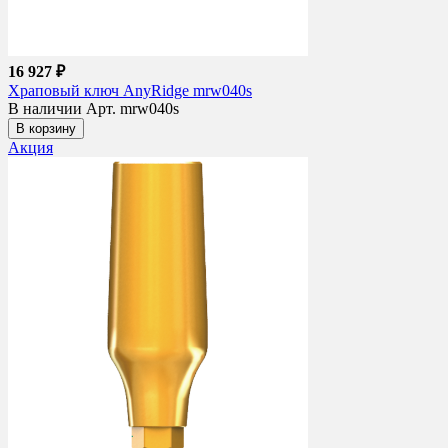
16 927 ₽
Храповый ключ AnyRidge mrw040s
В наличии
Арт. mrw040s
В корзину
Акция