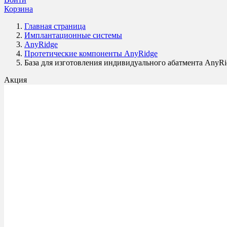
Корзина
Главная страница
Имплантационные системы
AnyRidge
Протетические компоненты AnyRidge
База для изготовления индивидуального абатмента AnyRid
Акция