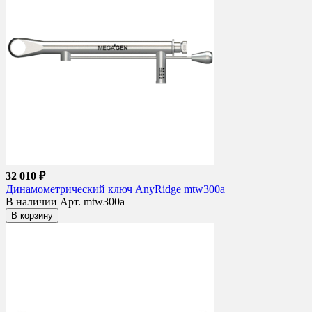
32 010 ₽
Динамометрический ключ AnyRidge mtw300a
В наличии
Арт. mtw300a
В корзину