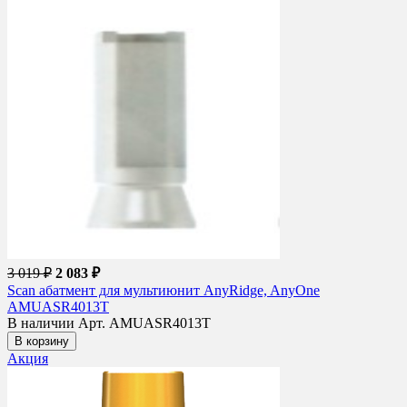
3 019 ₽
2 083 ₽
Scan абатмент для мультиюнит AnyRidge, AnyOne
AMUASR4013T
В наличии
Арт. AMUASR4013T
В корзину
Акция