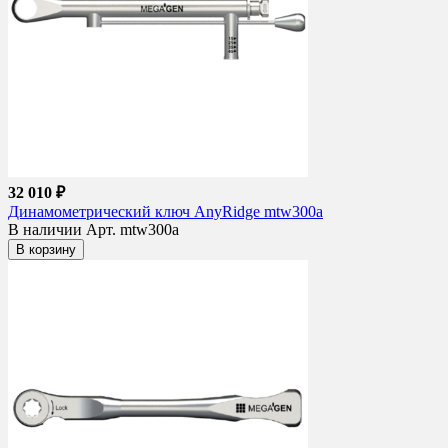
32 010 ₽
Динамометрический ключ AnyRidge mtw300a
В наличии
Арт. mtw300a
В корзину