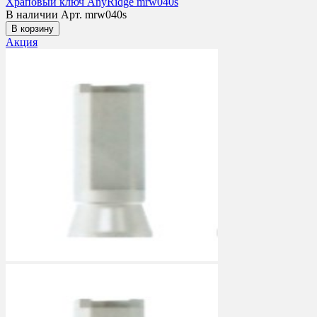
Храповый ключ AnyRidge mrw040s
В наличии
Арт. mrw040s
В корзину
Акция