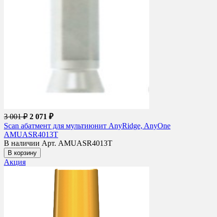
3 001 ₽
2 071 ₽
Scan абатмент для мультиюнит AnyRidge, AnyOne
AMUASR4013T
В наличии
Арт. AMUASR4013T
В корзину
Акция