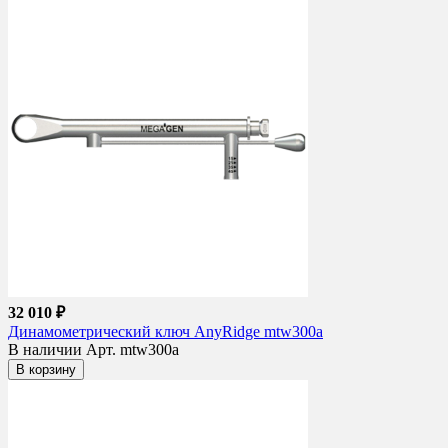
32 010 ₽
Динамометрический ключ AnyRidge mtw300a
В наличии
Арт. mtw300a
В корзину