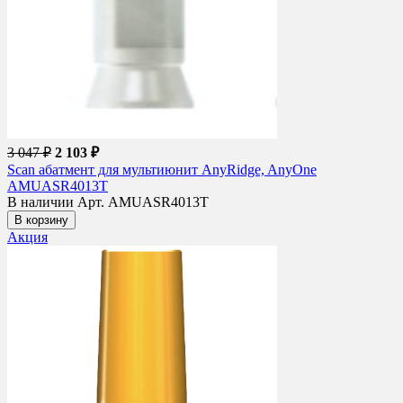
3 047 ₽
2 103 ₽
Scan абатмент для мультиюнит AnyRidge, AnyOne
AMUASR4013T
В наличии
Арт. AMUASR4013T
В корзину
Акция