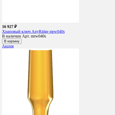
16 927 ₽
Храповый ключ AnyRidge mrw040s
В наличии
Арт. mrw040s
В корзину
Акция