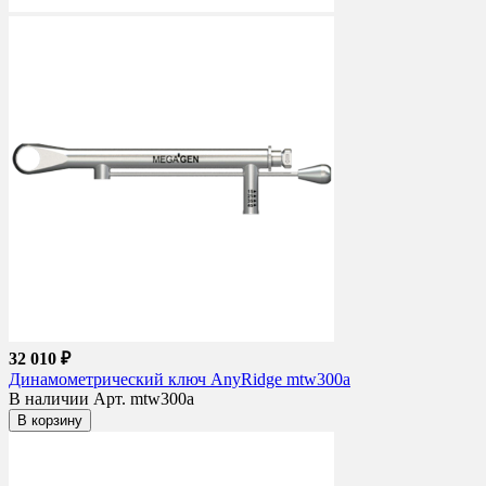
32 010 ₽
Динамометрический ключ AnyRidge mtw300a
В наличии
Арт. mtw300a
В корзину