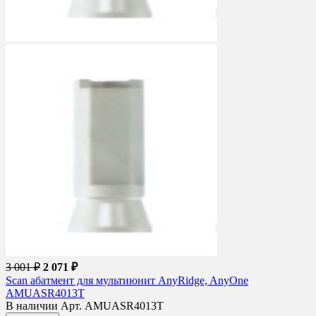
3 001 ₽
2 071 ₽
Scan абатмент для мультиюнит AnyRidge, AnyOne
AMUASR4013T
В наличии
Арт. AMUASR4013T