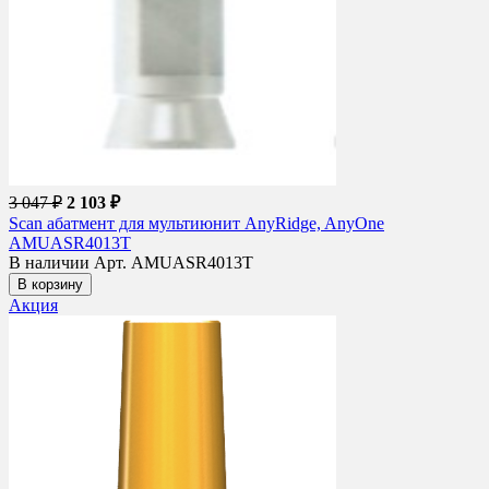
3 047 ₽
2 103 ₽
Scan абатмент для мультиюнит AnyRidge, AnyOne
AMUASR4013T
В наличии
Арт. AMUASR4013T
В корзину
Акция