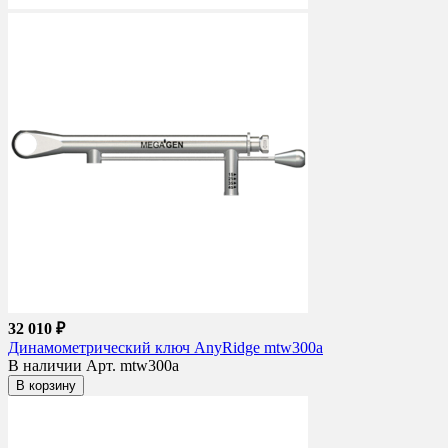
32 010 ₽
Динамометрический ключ AnyRidge mtw300a
В наличии
Арт. mtw300a
В корзину