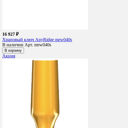
16 927 ₽
Храповый ключ AnyRidge mrw040s
В наличии
Арт. mrw040s
В корзину
Акция