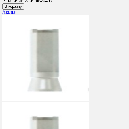
В наличии
Арт. mrw040s
В корзину
Акция