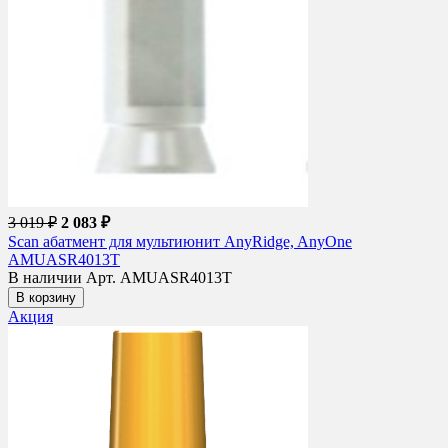
3 019 ₽
2 083 ₽
Scan абатмент для мультиюнит AnyRidge, AnyOne
AMUASR4013T
В наличии
Арт. AMUASR4013T
В корзину
Акция