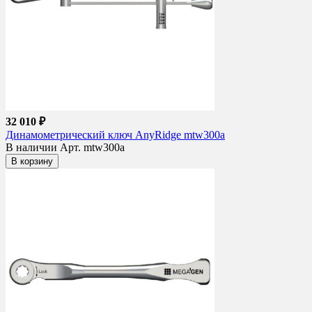
32 010 ₽
Динамометрический ключ AnyRidge mtw300a
В наличии
Арт. mtw300a
В корзину