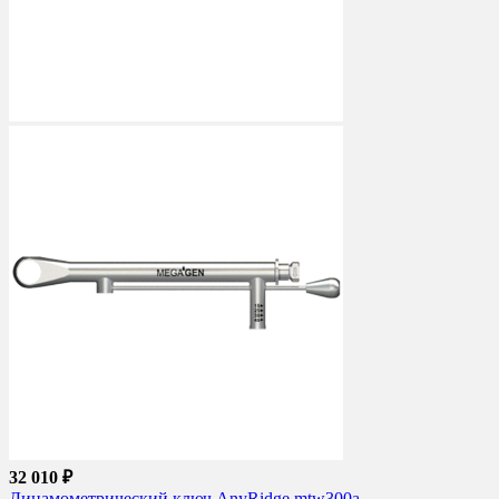
32 010 ₽
Динамометрический ключ AnyRidge mtw300a