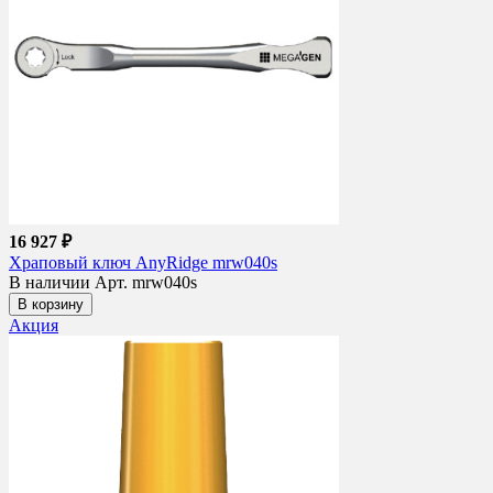
16 927 ₽
Храповый ключ AnyRidge mrw040s
В наличии
Арт. mrw040s
В корзину
Акция