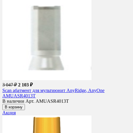
3 047 ₽
2 103 ₽
Scan абатмент для мультиюнит AnyRidge, AnyOne
AMUASR4013T
В наличии
Арт. AMUASR4013T
В корзину
Акция