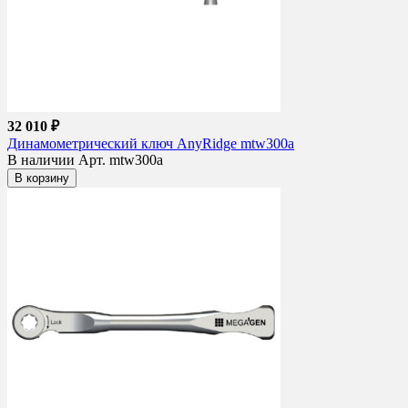
32 010 ₽
Динамометрический ключ AnyRidge mtw300a
В наличии
Арт. mtw300a
В корзину