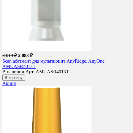
3 019 ₽
2 083 ₽
Scan абатмент для мультиюнит AnyRidge, AnyOne
AMUASR4013T
В наличии
Арт. AMUASR4013T
В корзину
Акция