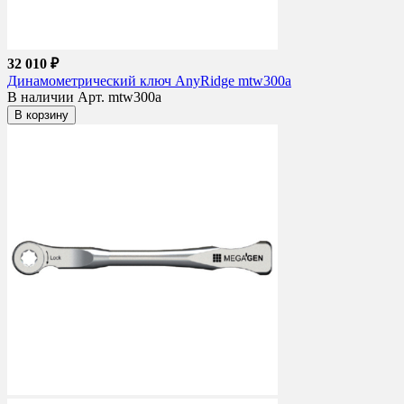
32 010 ₽
Динамометрический ключ AnyRidge mtw300a
В наличии
Арт. mtw300a
В корзину