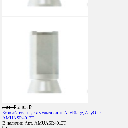
3 047 ₽
2 103 ₽
Scan абатмент для мультиюнит AnyRidge, AnyOne
AMUASR4013T
В наличии
Арт. AMUASR4013T