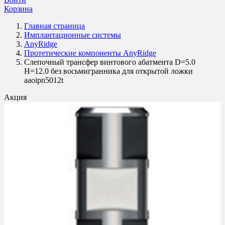
Корзина
Главная страница
Имплантационные системы
AnyRidge
Протетические компоненты AnyRidge
Слепочный трансфер винтового абатмента D=5.0
H=12.0 без восьмигранника для открытой ложки
aaoipn5012t
Акция