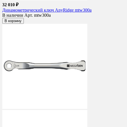
32 010 ₽
Динамометрический ключ AnyRidge mtw300a
В наличии
Арт. mtw300a
В корзину