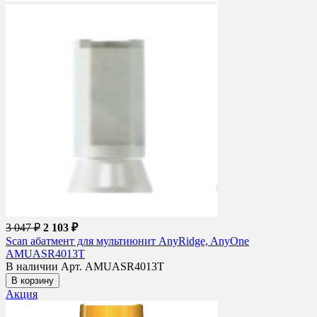
3 047 ₽
2 103 ₽
Scan абатмент для мультиюнит AnyRidge, AnyOne
AMUASR4013T
В наличии
Арт. AMUASR4013T
В корзину
Акция