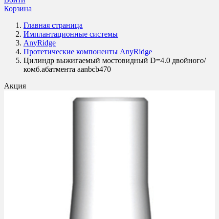
Корзина
Главная страница
Имплантационные системы
AnyRidge
Протетические компоненты AnyRidge
Цилиндр выжигаемый мостовидный D=4.0 двойного/
комб.абатмента aanbcb470
Акция