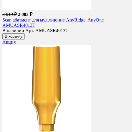
3 019 ₽
2 083 ₽
Scan абатмент для мультиюнит AnyRidge, AnyOne
AMUASR4013T
В наличии
Арт. AMUASR4013T
В корзину
Акция