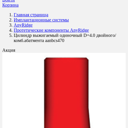
Корзина
Главная страница
Имплантационные системы
AnyRidge
Протетические компоненты AnyRidge
Цилиндр выжигаемый одиночный D=4.0 двойного/
комб.абатмента aanbcs470
Акция