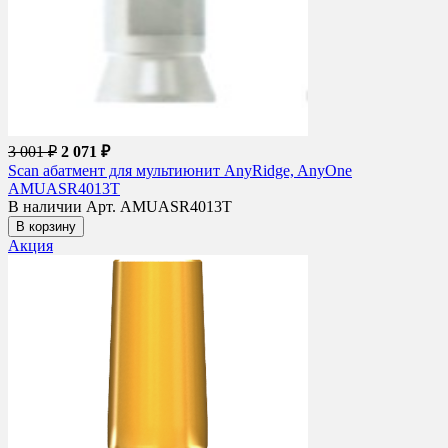
3 001 ₽
2 071 ₽
Scan абатмент для мультиюнит AnyRidge, AnyOne
AMUASR4013T
В наличии
Арт. AMUASR4013T
В корзину
Акция