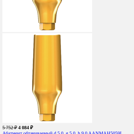
5 752 ₽
4 084 ₽
Абатмент обтачиваемый d 5.0, g 5.0, h 9.0 AANMAH5059L