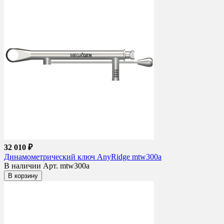
32 010 ₽
Динамометрический ключ AnyRidge mtw300a
В наличии
Арт. mtw300a
В корзину