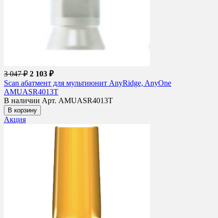
3 047 ₽
2 103 ₽
Scan абатмент для мультиюнит AnyRidge, AnyOne
AMUASR4013T
В наличии
Арт. AMUASR4013T
В корзину
Акция