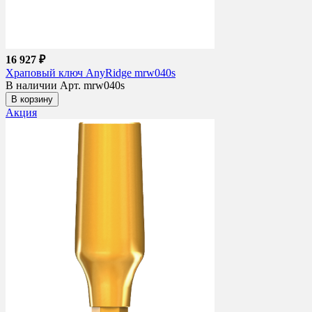
16 927 ₽
Храповый ключ AnyRidge mrw040s
В наличии
Арт. mrw040s
В корзину
Акция