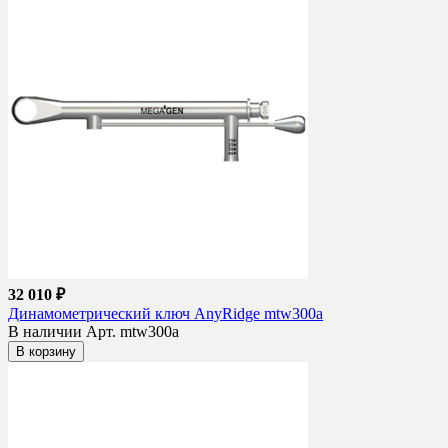
32 010 ₽
Динамометрический ключ AnyRidge mtw300a
В наличии
Арт. mtw300a
В корзину