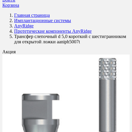
Корзина
Главная страница
Имплантационные системы
AnyRidge
Протетические компоненты AnyRidge
Трансфер слепочный d 5,0 короткий с шестигранником
для открытой ложки aaniph5007t
Акция