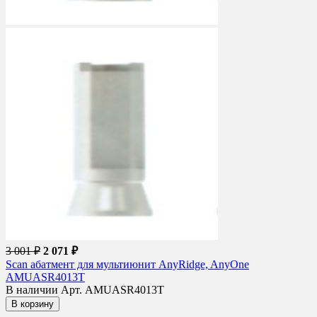
3 001 ₽
2 071 ₽
Scan абатмент для мультиюнит AnyRidge, AnyOne
AMUASR4013T
В наличии
Арт. AMUASR4013T
В корзину