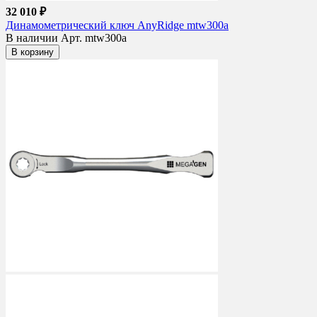
32 010 ₽
Динамометрический ключ AnyRidge mtw300a
В наличии
Арт. mtw300a
В корзину