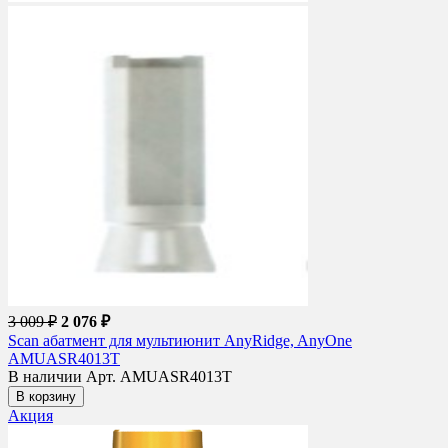
3 009 ₽
2 076 ₽
Scan абатмент для мультиюнит AnyRidge, AnyOne
AMUASR4013T
В наличии
Арт. AMUASR4013T
В корзину
Акция