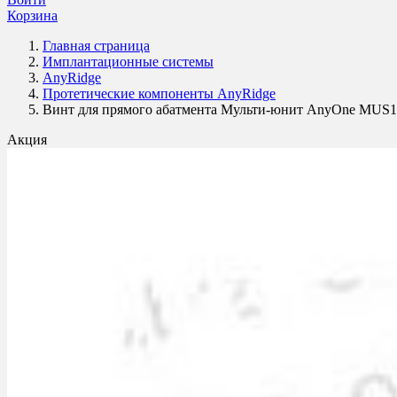
Корзина
Главная страница
Имплантационные системы
AnyRidge
Протетические компоненты AnyRidge
Винт для прямого абатмента Мульти-юнит AnyOne MUS1
Акция