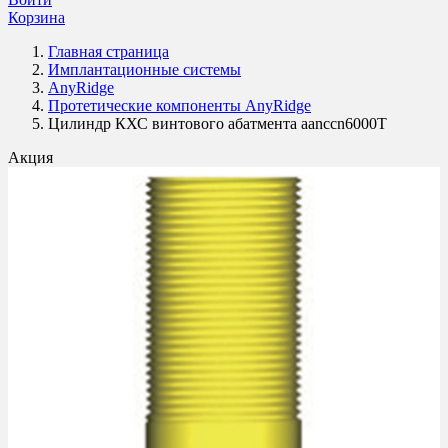
Корзина
Главная страница
Имплантационные системы
AnyRidge
Протетические компоненты AnyRidge
Цилиндр КХС винтового абатмента aanccn6000T
Акция