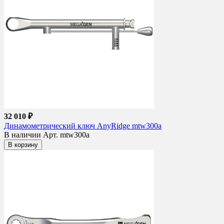
32 010 ₽
Динамометрический ключ AnyRidge mtw300a
В наличии
Арт. mtw300a
В корзину