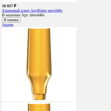
16 927 ₽
Храповый ключ AnyRidge mrw040s
В наличии
Арт. mrw040s
В корзину
Акция