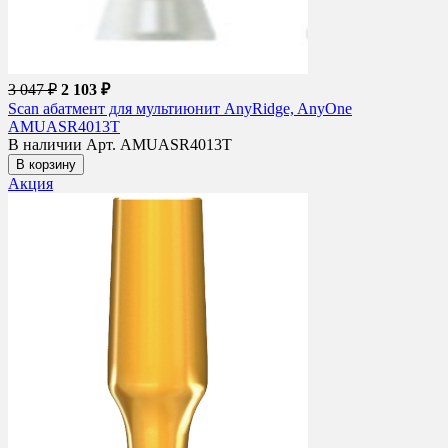
3 047 ₽
2 103 ₽
Scan абатмент для мультиюнит AnyRidge, AnyOne
AMUASR4013T
В наличии
Арт. AMUASR4013T
В корзину
Акция