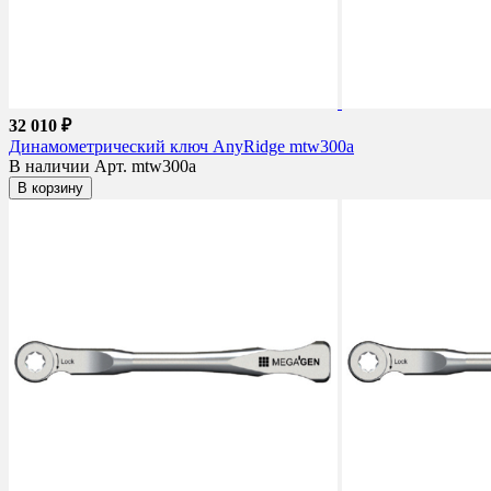
32 010 ₽
Динамометрический ключ AnyRidge mtw300a
В наличии
Арт. mtw300a
В корзину