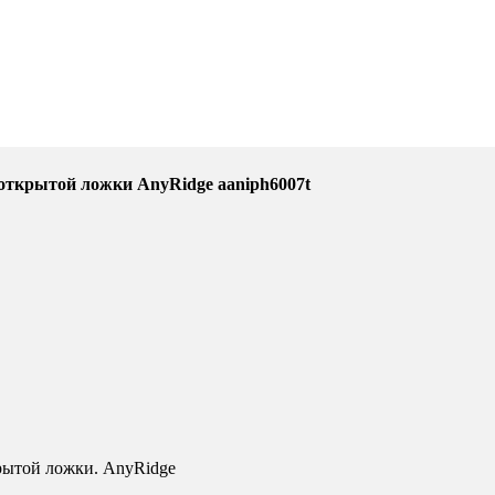
 открытой ложки AnyRidge aaniph6007t
рытой ложки. AnyRidge