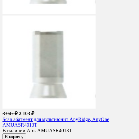
3 047 ₽
2 103 ₽
Scan абатмент для мультиюнит AnyRidge, AnyOne
AMUASR4013T
В наличии
Арт. AMUASR4013T
В корзину