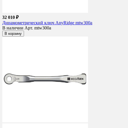
32 010 ₽
Динамометрический ключ AnyRidge mtw300a
В наличии
Арт. mtw300a
В корзину