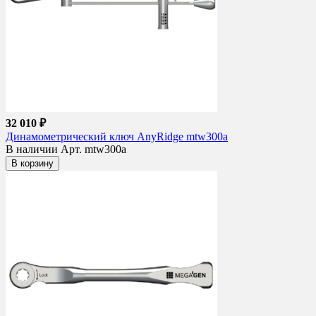
32 010 ₽
Динамометрический ключ AnyRidge mtw300a
В наличии
Арт. mtw300a
В корзину