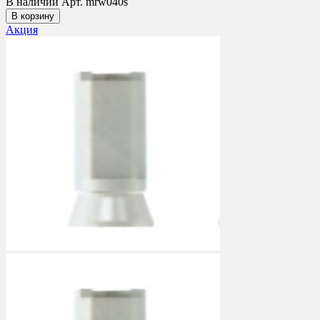
В наличии
Арт. mrw040s
В корзину
Акция