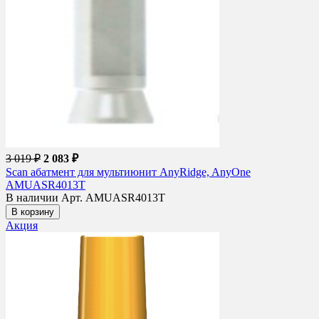
3 019 ₽
2 083 ₽
Scan абатмент для мультиюнит AnyRidge, AnyOne
AMUASR4013T
В наличии
Арт. AMUASR4013T
В корзину
Акция