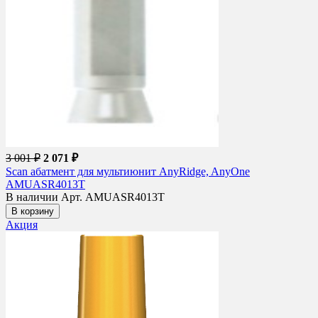
3 001 ₽
2 071 ₽
Scan абатмент для мультиюнит AnyRidge, AnyOne
AMUASR4013T
В наличии
Арт. AMUASR4013T
В корзину
Акция