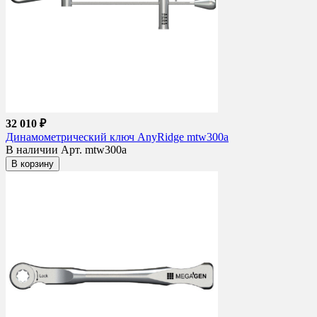
32 010 ₽
Динамометрический ключ AnyRidge mtw300a
В наличии
Арт. mtw300a
В корзину