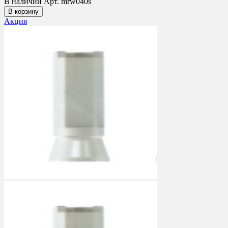
В наличии
Арт. mrw040s
В корзину
Акция