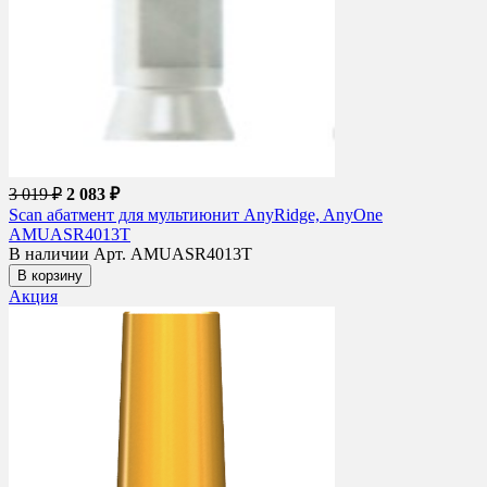
3 019 ₽
2 083 ₽
Scan абатмент для мультиюнит AnyRidge, AnyOne
AMUASR4013T
В наличии
Арт. AMUASR4013T
В корзину
Акция