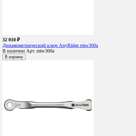
32 010 ₽
Динамометрический ключ AnyRidge mtw300a
В наличии
Арт. mtw300a
В корзину