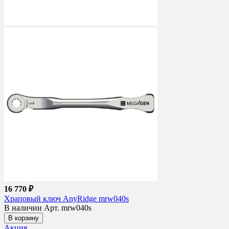
16 770 ₽
Храповый ключ AnyRidge mrw040s
В наличии
Арт. mrw040s
В корзину
Акция