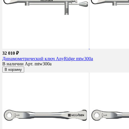
32 010 ₽
Динамометрический ключ AnyRidge mtw300a
В наличии
Арт. mtw300a
В корзину