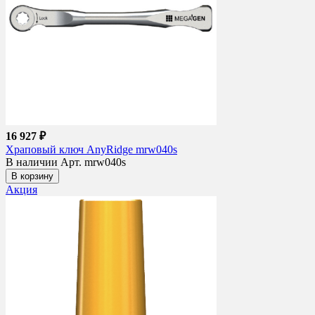
16 927 ₽
Храповый ключ AnyRidge mrw040s
В наличии
Арт. mrw040s
В корзину
Акция