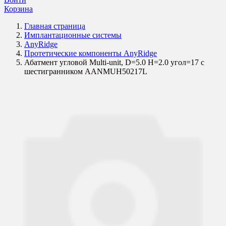
Корзина
Главная страница
Имплантационные системы
AnyRidge
Протетические компоненты AnyRidge
Абатмент угловой Multi-unit, D=5.0 H=2.0 угол=17 с
шестигранником AANMUH50217L