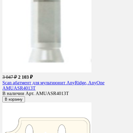
3 047 ₽
2 103 ₽
Scan абатмент для мультиюнит AnyRidge, AnyOne
AMUASR4013T
В наличии
Арт. AMUASR4013T
В корзину