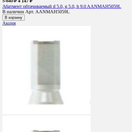
5 840 ₽
4 147 ₽
Абатмент обтачиваемый d 5.0, g 5.0, h 9.0 AANMAH5059L
В наличии
Арт. AANMAH5059L
В корзину
Акция