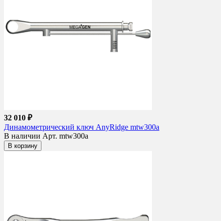
32 010 ₽
Динамометрический ключ AnyRidge mtw300a
В наличии
Арт. mtw300a
В корзину