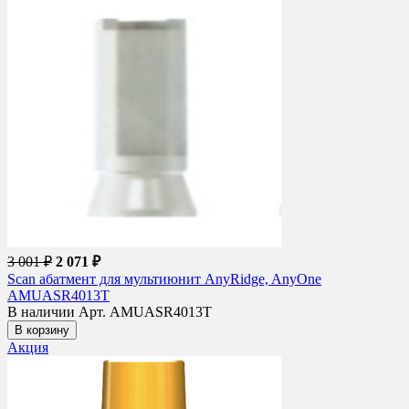
3 001 ₽
2 071 ₽
Scan абатмент для мультиюнит AnyRidge, AnyOne
AMUASR4013T
В наличии
Арт. AMUASR4013T
В корзину
Акция