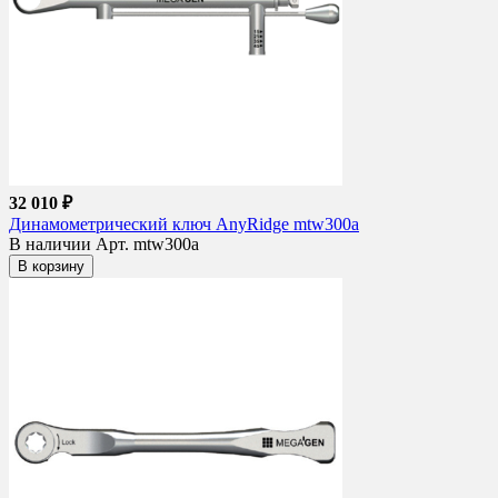
32 010 ₽
Динамометрический ключ AnyRidge mtw300a
В наличии
Арт. mtw300a
В корзину