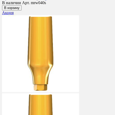
В наличии
Арт. mrw040s
В корзину
Акция