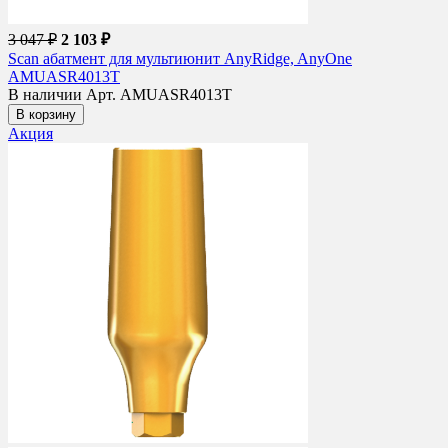
3 047 ₽
2 103 ₽
Scan абатмент для мультиюнит AnyRidge, AnyOne
AMUASR4013T
В наличии
Арт. AMUASR4013T
В корзину
Акция