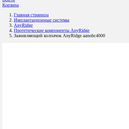
Корзина
Главная страница
Имплантационные системы
AnyRidge
Протетические компоненты AnyRidge
Заживляющий колпачок AnyRidge aanohc4000