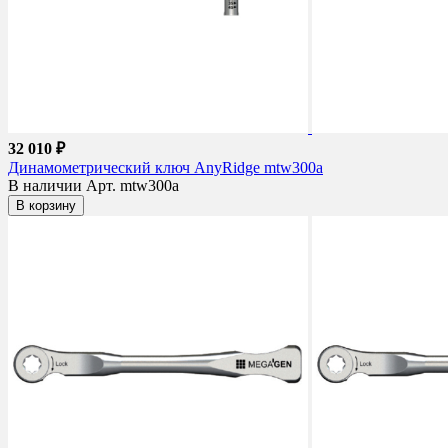
32 010 ₽
Динамометрический ключ AnyRidge mtw300a
В наличии
Арт. mtw300a
В корзину