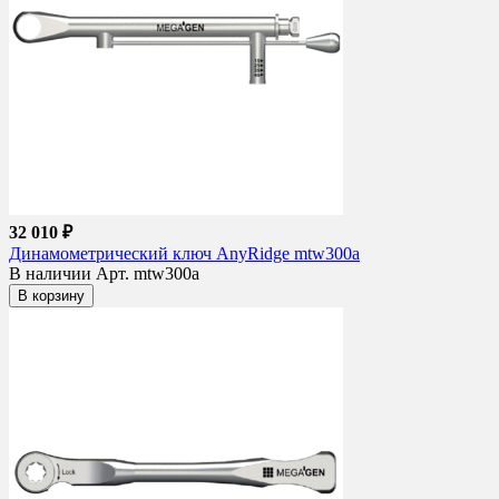
32 010 ₽
Динамометрический ключ AnyRidge mtw300a
В наличии
Арт. mtw300a
В корзину