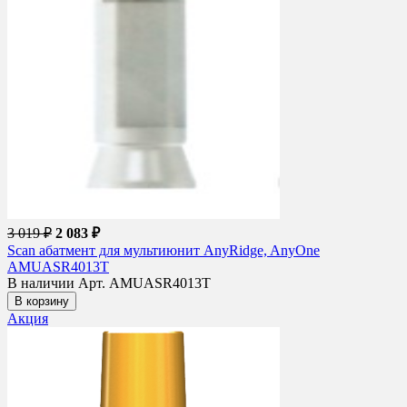
3 019 ₽
2 083 ₽
Scan абатмент для мультиюнит AnyRidge, AnyOne
AMUASR4013T
В наличии
Арт. AMUASR4013T
В корзину
Акция