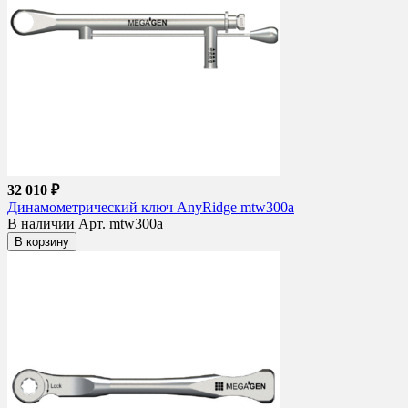
32 010 ₽
Динамометрический ключ AnyRidge mtw300a
В наличии
Арт. mtw300a
В корзину