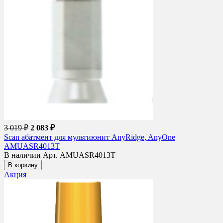
3 019 ₽
2 083 ₽
Scan абатмент для мультиюнит AnyRidge, AnyOne
AMUASR4013T
В наличии
Арт. AMUASR4013T
В корзину
Акция