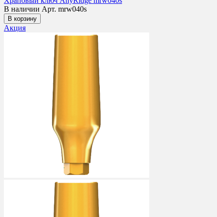
Храповый ключ AnyRidge mrw040s
В наличии
Арт. mrw040s
В корзину
Акция