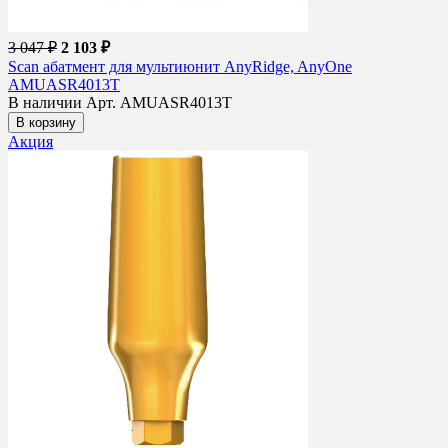
3 047 ₽
2 103 ₽
Scan абатмент для мультиюнит AnyRidge, AnyOne
AMUASR4013T
В наличии
Арт. AMUASR4013T
В корзину
Акция