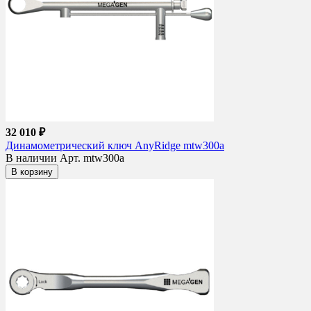
32 010 ₽
Динамометрический ключ AnyRidge mtw300a
В наличии
Арт. mtw300a
В корзину