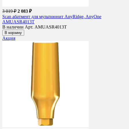
3 019 ₽
2 083 ₽
Scan абатмент для мультиюнит AnyRidge, AnyOne
AMUASR4013T
В наличии
Арт. AMUASR4013T
В корзину
Акция