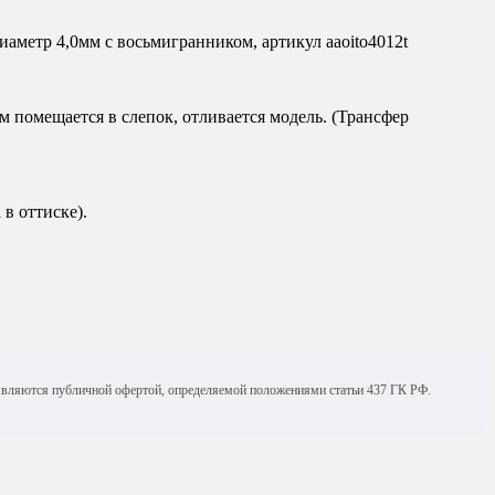
иаметр 4,0мм с восьмигранником, артикул aaoito4012t
м помещается в слепок, отливается модель. (Трансфер
в оттиске).
е являются публичной офертой, определяемой положениями статьи 437 ГК РФ.