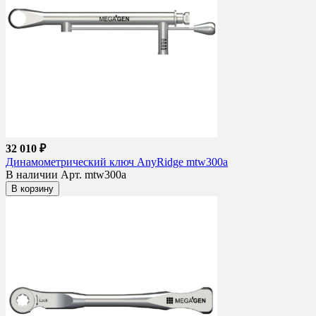
32 010 ₽
Динамометрический ключ AnyRidge mtw300a
В наличии
Арт. mtw300a
В корзину