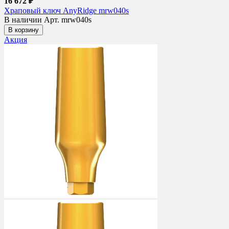
16 672 ₽
Храповый ключ AnyRidge mrw040s
В наличии
Арт. mrw040s
В корзину
Акция