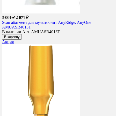
3 001 ₽
2 071 ₽
Scan абатмент для мультиюнит AnyRidge, AnyOne
AMUASR4013T
В наличии
Арт. AMUASR4013T
В корзину
Акция