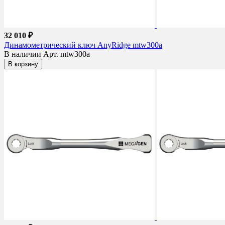
32 010 ₽
Динамометрический ключ AnyRidge mtw300a
В наличии
Арт. mtw300a
В корзину