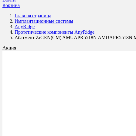
Корзина
Главная страница
Имплантационные системы
AnyRidge
Протетические компоненты AnyRidge
Абатмент ZrGEN(CM) AMUAPR5518N AMUAPR5518N.M
Акция