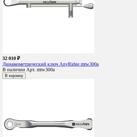
32 010 ₽
Динамометрический ключ AnyRidge mtw300a
В наличии
Арт. mtw300a
В корзину