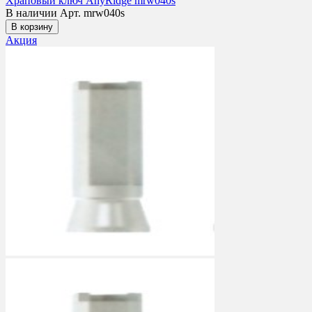
Храповый ключ AnyRidge mrw040s
В наличии
Арт. mrw040s
В корзину
Акция