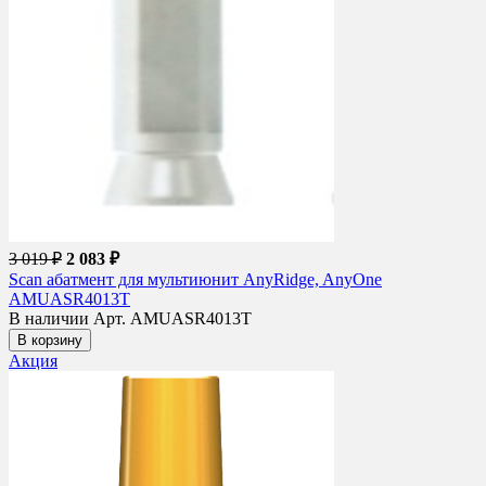
3 019 ₽
2 083 ₽
Scan абатмент для мультиюнит AnyRidge, AnyOne
AMUASR4013T
В наличии
Арт. AMUASR4013T
В корзину
Акция