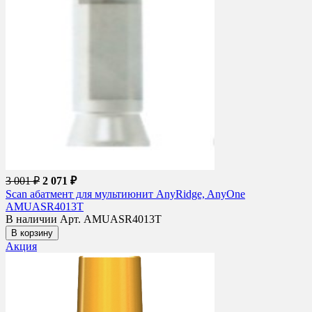
3 001 ₽
2 071 ₽
Scan абатмент для мультиюнит AnyRidge, AnyOne
AMUASR4013T
В наличии
Арт. AMUASR4013T
В корзину
Акция