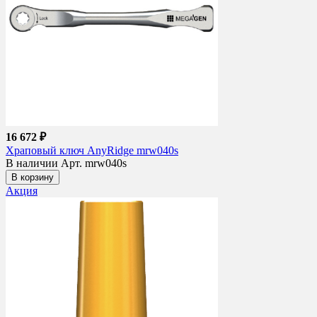
16 672 ₽
Храповый ключ AnyRidge mrw040s
В наличии
Арт. mrw040s
В корзину
Акция