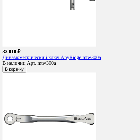
32 010 ₽
Динамометрический ключ AnyRidge mtw300a
В наличии
Арт. mtw300a
В корзину