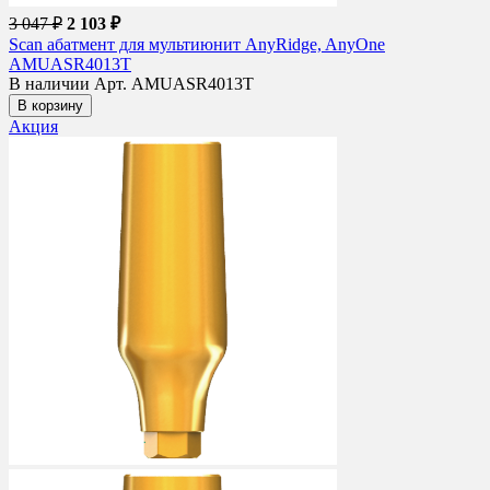
3 047 ₽
2 103 ₽
Scan абатмент для мультиюнит AnyRidge, AnyOne
AMUASR4013T
В наличии
Арт. AMUASR4013T
В корзину
Акция