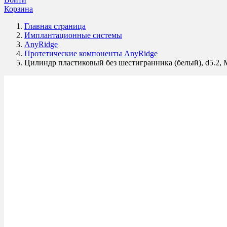
Корзина
Главная страница
Имплантационные системы
AnyRidge
Протетические компоненты AnyRidge
Цилиндр пластиковый без шестигранника (белый), d5.2, Mu