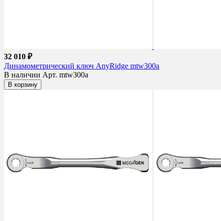
32 010 ₽
Динамометрический ключ AnyRidge mtw300a
В наличии
Арт. mtw300a
В корзину